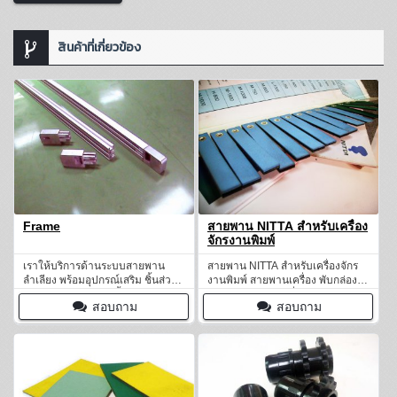
สินค้าที่เกี่ยวข้อง
Frame
สายพาน NITTA สำหรับเครื่อง
จักรงานพิมพ์
เราให้บริการด้านระบบสายพาน
สายพาน NITTA สำหรับเครื่องจักร
ลำเลียง พร้อมอุปกรณ์เสริม ชิ้นส่วน
งานพิมพ์ สายพานเครื่อง พับกล่องไร้
และอะไหล่ต่าง ๆ อีกทั้งยังมีช่าง
รอยต่อ สายพานเครื่องพิมพ์ แบบมี
สอบถาม
สอบถาม
เทคนิคคอยให้บริการหลังการขาย
ลมดูด สายพานโรง ผลิตกระป๋อง.
ครบวงจร
สายพานโรงพิมพ์ และโรงทอจาก
ญี่ปุ่น